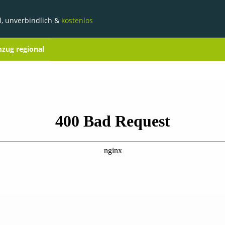
l, unverbindlich &
kostenlos
zug regional