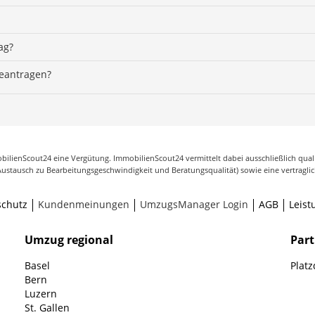
ag?
beantragen?
ilienScout24 eine Vergütung. ImmobilienScout24 vermittelt dabei ausschließlich qua
Austausch zu Bearbeitungsgeschwindigkeit und Beratungsqualität) sowie eine vertragli
schutz
Kundenmeinungen
UmzugsManager Login
AGB
Leist
Umzug regional
Par
Basel
Plat
Bern
Luzern
St. Gallen