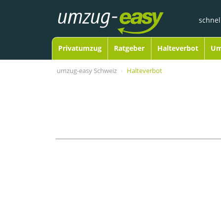
schnel
Open Navigation
Privatumzug
Ratgeber
Halteverbot
Um
umzug-easy Schweiz
Halteverbot