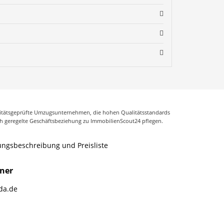
litätsgeprüfte Umzugsunternehmen, die hohen Qualitätsstandards
ch geregelte Geschäftsbeziehung zu ImmobilienScout24 pflegen.
ungsbeschreibung und Preisliste
tner
zda.de